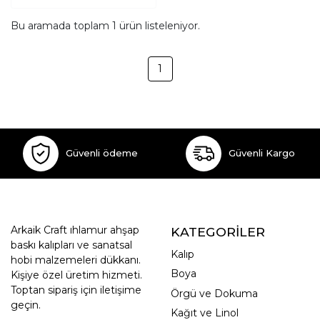
Bu aramada toplam
1
ürün listeleniyor.
1
Güvenli ödeme
Güvenli Kargo
Arkaik Craft ıhlamur ahşap
KATEGORİLER
baskı kalıpları ve sanatsal
Kalıp
hobi malzemeleri dükkanı.
Boya
Kişiye özel üretim hizmeti.
Toptan sipariş için iletişime
Örgü ve Dokuma
geçin.
Kağıt ve Linol