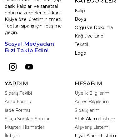
KATEGORİLER
baskı kalıpları ve sanatsal
Kalıp
hobi malzemeleri dükkanı.
Boya
Kişiye özel üretim hizmeti.
Toptan sipariş için iletişime
Örgü ve Dokuma
geçin.
Kağıt ve Linol
Sosyal Medyadan
Tekstil
Bizi Takip Edin!
Logo
YARDIM
HESABIM
Sipariş Takibi
Üyelik Bilgilerim
Arıza Formu
Adres Bilgilerim
İade Formu
Siparişlerim
Sıkça Sorulan Sorular
Stok Alarm Listem
Müşteri Hizmetleri
Alışveriş Listem
İletişim
Fiyat Alarm Listem