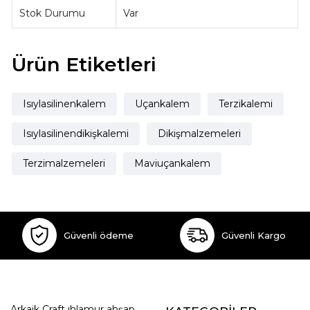
Stok Durumu
Var
Ürün Etiketleri
Isıylasilinenkalem
Uçankalem
Terzikalemi
Isıylasilinendikişkalemi
Dikişmalzemeleri
Terzimalzemeleri
Maviuçankalem
Güvenli ödeme
Güvenli Kargo
Arkaik Craft ıhlamur ahşap