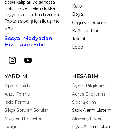
baskı kalıpları ve sanatsal
Kalıp
hobi malzemeleri dükkanı.
Boya
Kişiye özel üretim hizmeti.
Toptan sipariş için iletişime
Örgü ve Dokuma
geçin.
Kağıt ve Linol
Sosyal Medyadan
Tekstil
Bizi Takip Edin!
Logo
YARDIM
HESABIM
Sipariş Takibi
Üyelik Bilgilerim
Arıza Formu
Adres Bilgilerim
İade Formu
Siparişlerim
Sıkça Sorulan Sorular
Stok Alarm Listem
Müşteri Hizmetleri
Alışveriş Listem
İletişim
Fiyat Alarm Listem