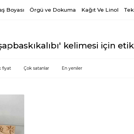
ş Boyası
Örgü ve Dokuma
Kağıt Ve Linol
Tek
apbaskıkalıbı' kelimesi için eti
 fiyat
Çok satanlar
En yeniler