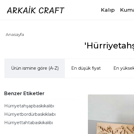
Kalıp
Kuma
Anasayfa
'Hürriyetahş
Ürün ismine göre (A-Z)
En düşük fiyat
En yüksek
Benzer Etiketler
Hürriyetahşapbaskıkalıbı
Hürriyetbordürbaskıklaıbı
Hürriyettahtabaskıkalıbı