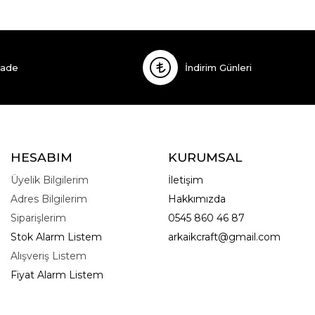
İade
İndirim Günleri
HESABIM
KURUMSAL
Üyelik Bilgilerim
İletişim
Adres Bilgilerim
Hakkımızda
Siparişlerim
0545 860 46 87
Stok Alarm Listem
arkaikcraft@gmail.com
Alışveriş Listem
Fiyat Alarm Listem