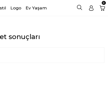
0
stil
Logo
Ev Yaşam
ket sonuçları