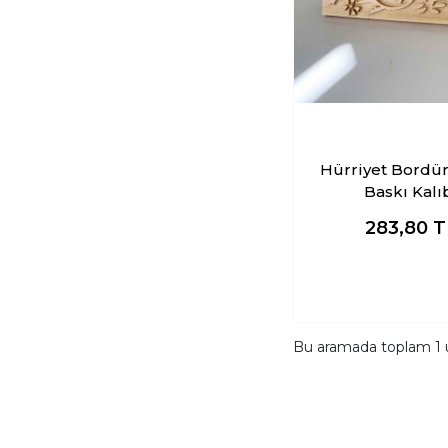
Hürriyet Bordü
Baskı Kalı
283,80
T
Bu aramada toplam
1
ü