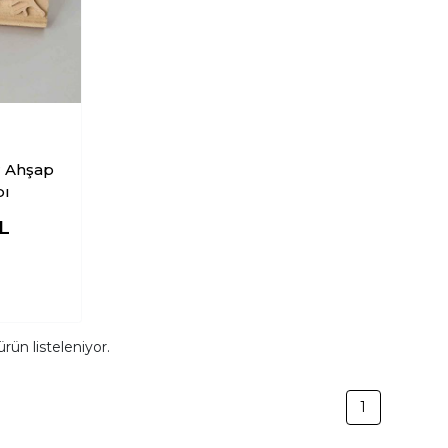
r Ahşap
bı
L
rün listeleniyor.
1