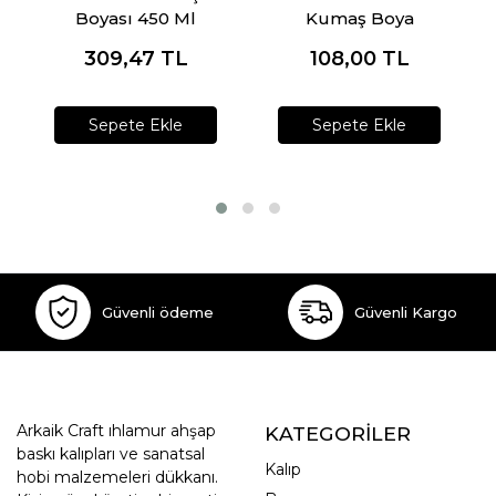
Boyası 450 Ml
Kumaş Boya
309,47
TL
108,00
TL
Sepete Ekle
Sepete Ekle
Güvenli ödeme
Güvenli Kargo
Arkaik Craft ıhlamur ahşap
KATEGORİLER
baskı kalıpları ve sanatsal
Kalıp
hobi malzemeleri dükkanı.