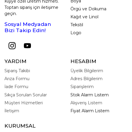
Boya
Kişiye özel üretim hizmeti.
Toptan sipariş için iletişime
Örgü ve Dokuma
geçin.
Kağıt ve Linol
Sosyal Medyadan
Tekstil
Bizi Takip Edin!
Logo
YARDIM
HESABIM
Sipariş Takibi
Üyelik Bilgilerim
Arıza Formu
Adres Bilgilerim
İade Formu
Siparişlerim
Sıkça Sorulan Sorular
Stok Alarm Listem
Müşteri Hizmetleri
Alışveriş Listem
İletişim
Fiyat Alarm Listem
KURUMSAL