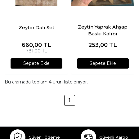
Zeytin Yaprak Ahşap
Zeytin Dali Set
Baskı Kalıbı
660,00
TL
253,00
TL
781,00 TL
Sepete Ekle
Sepete Ekle
Bu aramada toplam
4
ürün listeleniyor.
1
Güvenli ödeme
Güvenli Kargo