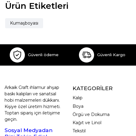
Ürün Etiketleri
Kumaşboyası
Güvenli ödeme
Güvenli Kargo
Arkaik Craft ıhlamur ahşap
KATEGORİLER
baskı kalıpları ve sanatsal
Kalıp
hobi malzemeleri dükkanı.
Boya
Kişiye özel üretim hizmeti.
Toptan sipariş için iletişime
Örgü ve Dokuma
geçin.
Kağıt ve Linol
Sosyal Medyadan
Tekstil