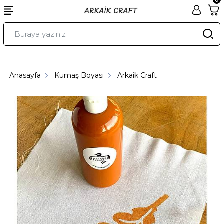
Anasayfa
Kumaş Boyası
Arkaik Craft