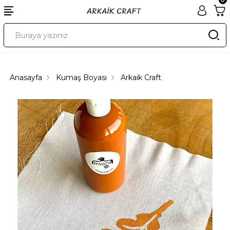
Anasayfa
Kumaş Boyası
Arkaik Craft