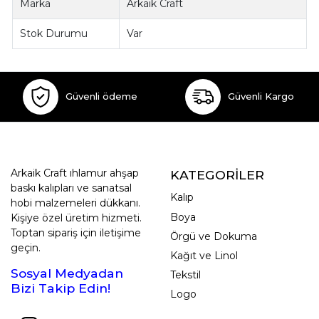
Marka
Arkaik Craft
Stok Durumu
Var
Güvenli ödeme
Güvenli Kargo
Arkaik Craft ıhlamur ahşap
KATEGORİLER
baskı kalıpları ve sanatsal
Kalıp
hobi malzemeleri dükkanı.
Boya
Kişiye özel üretim hizmeti.
Toptan sipariş için iletişime
Örgü ve Dokuma
geçin.
Kağıt ve Linol
Sosyal Medyadan
Tekstil
Bizi Takip Edin!
Logo