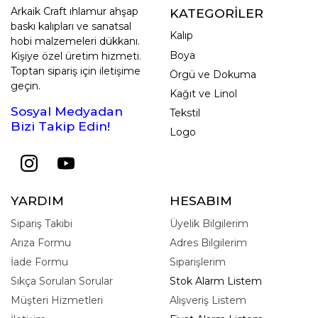
Arkaik Craft ıhlamur ahşap
KATEGORİLER
baskı kalıpları ve sanatsal
Kalıp
hobi malzemeleri dükkanı.
Boya
Kişiye özel üretim hizmeti.
Toptan sipariş için iletişime
Örgü ve Dokuma
geçin.
Kağıt ve Linol
Sosyal Medyadan
Tekstil
Bizi Takip Edin!
Logo
YARDIM
HESABIM
Sipariş Takibi
Üyelik Bilgilerim
Arıza Formu
Adres Bilgilerim
İade Formu
Siparişlerim
Sıkça Sorulan Sorular
Stok Alarm Listem
Müşteri Hizmetleri
Alışveriş Listem