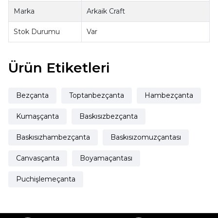
Marka
Arkaik Craft
Stok Durumu
Var
Ürün Etiketleri
Bezçanta
Toptanbezçanta
Hambezçanta
Kumaşçanta
Baskısızbezçanta
Baskısızhambezçanta
Baskısızomuzçantası
Canvasçanta
Boyamaçantası
Puchişlemeçanta