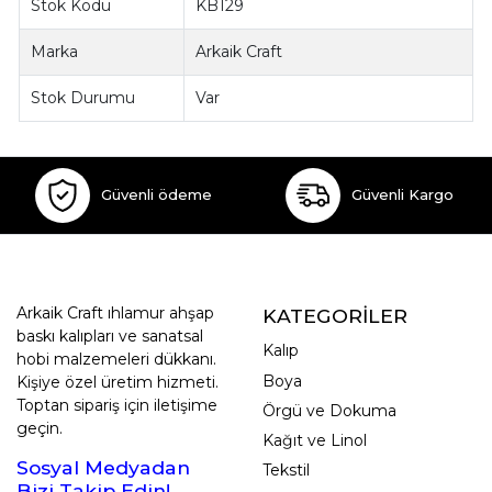
Stok Kodu
KB129
Marka
Arkaik Craft
Stok Durumu
Var
Güvenli ödeme
Güvenli Kargo
Arkaik Craft ıhlamur ahşap
KATEGORİLER
baskı kalıpları ve sanatsal
Kalıp
hobi malzemeleri dükkanı.
Boya
Kişiye özel üretim hizmeti.
Toptan sipariş için iletişime
Örgü ve Dokuma
geçin.
Kağıt ve Linol
Sosyal Medyadan
Tekstil
Bizi Takip Edin!