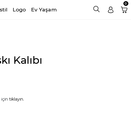
0
stil
Logo
Ev Yaşam
ı Kalıbı
 için
tıklayın.