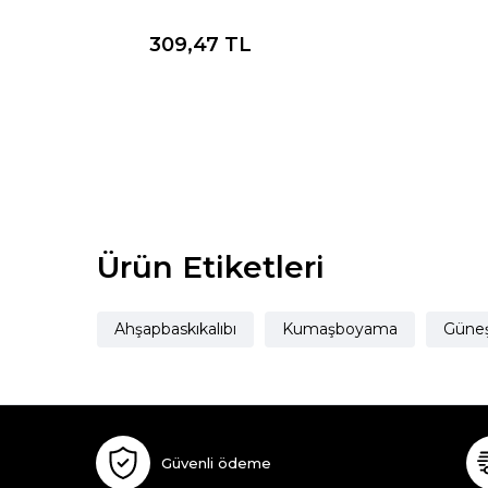
309,47
TL
Ürün Etiketleri
Ahşapbaskıkalıbı
Kumaşboyama
Güneş
Güvenli ödeme