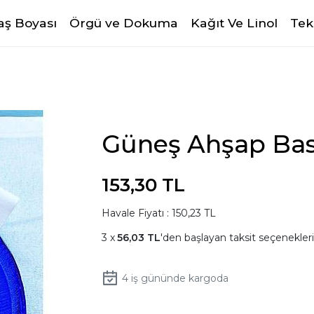
ş Boyası
Örgü ve Dokuma
Kağıt Ve Linol
Tek
Güneş Ahşap Bask
153,30 TL
Havale Fiyatı : 150,23 TL
56,03 TL
'den başlayan taksit seçenekleri
4
iş gününde kargoda