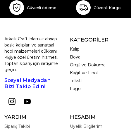
Güvenli ödeme
Güvenli Kargo
Arkaik Craft ıhlamur ahşap
KATEGORİLER
baskı kalıpları ve sanatsal
Kalıp
hobi malzemeleri dükkanı.
Boya
Kişiye özel üretim hizmeti.
Toptan sipariş için iletişime
Örgü ve Dokuma
geçin.
Kağıt ve Linol
Sosyal Medyadan
Tekstil
Bizi Takip Edin!
Logo
YARDIM
HESABIM
Sipariş Takibi
Üyelik Bilgilerim