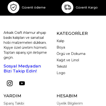
Güvenli ödeme
Güvenli Kargo
Arkaik Craft ıhlamur ahşap
KATEGORİLER
baskı kalıpları ve sanatsal
Kalıp
hobi malzemeleri dükkanı.
Boya
Kişiye özel üretim hizmeti.
Toptan sipariş için iletişime
Örgü ve Dokuma
geçin.
Kağıt ve Linol
Sosyal Medyadan
Tekstil
Bizi Takip Edin!
Logo
YARDIM
HESABIM
Sipariş Takibi
Üyelik Bilgilerim