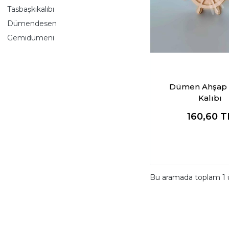
Tasbaşkıkalıbı
Dümendesen
Gemidümeni
Dümen Ahşap Baskı
Kalıbı
160,60
T
Bu aramada toplam
1
ü