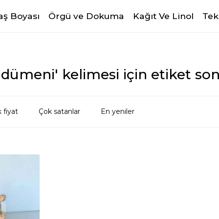
ş Boyası
Örgü ve Dokuma
Kağıt Ve Linol
Tek
dümeni' kelimesi için etiket son
 fiyat
Çok satanlar
En yeniler