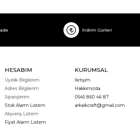
İade
İndirim Günleri
HESABIM
KURUMSAL
Üyelik Bilgilerim
İletişim
Adres Bilgilerim
Hakkımızda
Siparişlerim
0545 860 46 87
Stok Alarm Listem
arkaikcraft@gmail.com
Alışveriş Listem
Fiyat Alarm Listem