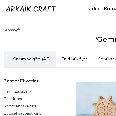
Kalıp
Kuma
Anasayfa
'Gemi
Ürün ismine göre (A-Z)
En düşük fiyat
En yüksek
Benzer Etiketler
Tahtabaskıkalıbı
Baskıkalıbı
Seramikbaskıkalıbı
Lotusahşapbaskıkalıbı