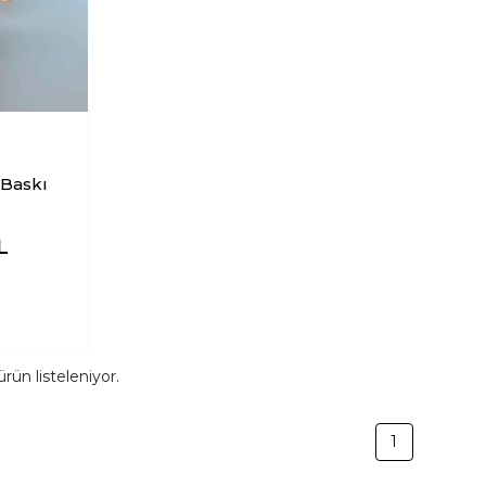
L
rün listeleniyor.
1