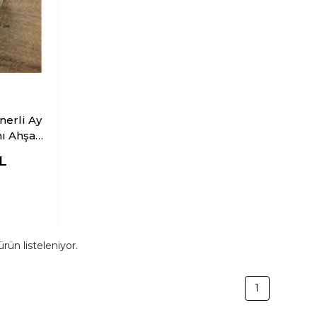
nerli Ay
ap
bı
L
rün listeleniyor.
1