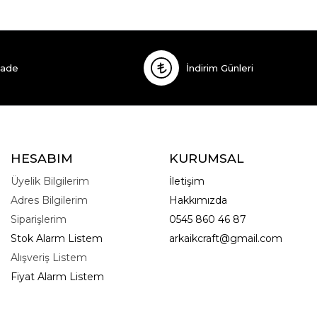
İade
İndirim Günleri
HESABIM
KURUMSAL
Üyelik Bilgilerim
İletişim
Adres Bilgilerim
Hakkımızda
Siparişlerim
0545 860 46 87
Stok Alarm Listem
arkaikcraft@gmail.com
Alışveriş Listem
Fiyat Alarm Listem