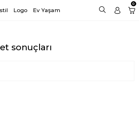
0
stil
Logo
Ev Yaşam
ket sonuçları