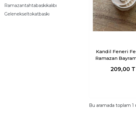
Ramazantahtabaskıkalıbı
Gelenekseltokatbaskı
Kandil Feneri Fe
Ramazan Bayramı Ahş
Baskı Kalı
209,00
T
Bu aramada toplam
1
ü