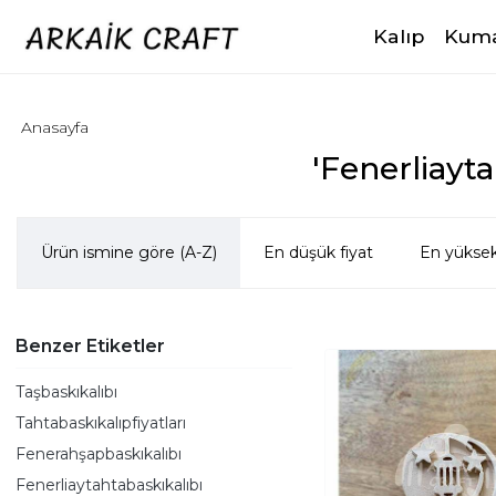
Kalıp
Kuma
Anasayfa
'Fenerliayta
Ürün ismine göre (A-Z)
En düşük fiyat
En yüksek
Benzer Etiketler
Taşbaskıkalıbı
Tahtabaskıkalıpfiyatları
Fenerahşapbaskıkalıbı
Fenerliaytahtabaskıkalıbı