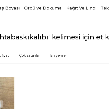
ş Boyası
Örgü ve Dokuma
Kağıt Ve Linol
Tek
htabaskıkalıbı' kelimesi için eti
 fiyat
Çok satanlar
En yeniler