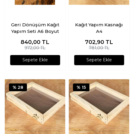
Geri Dönüşüm Kağıt
Kağıt Yapım Kasnağı
Yapım Seti A6 Boyut
A4
840,00
TL
702,90
TL
972,00 TL
781,00 TL
Sepete Ekle
Sepete Ekle
% 28
% 15