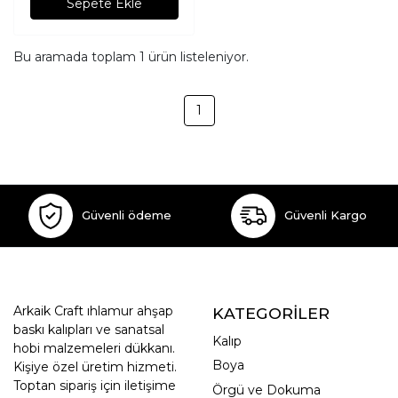
Sepete Ekle
Bu aramada toplam
1
ürün listeleniyor.
1
Güvenli ödeme
Güvenli Kargo
Arkaik Craft ıhlamur ahşap
KATEGORİLER
baskı kalıpları ve sanatsal
Kalıp
hobi malzemeleri dükkanı.
Boya
Kişiye özel üretim hizmeti.
Toptan sipariş için iletişime
Örgü ve Dokuma