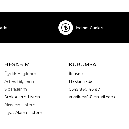
İade
İndirim Günleri
HESABIM
KURUMSAL
Üyelik Bilgilerim
İletişim
Adres Bilgilerim
Hakkımızda
Siparişlerim
0545 860 46 87
Stok Alarm Listem
arkaikcraft@gmail.com
Alışveriş Listem
Fiyat Alarm Listem