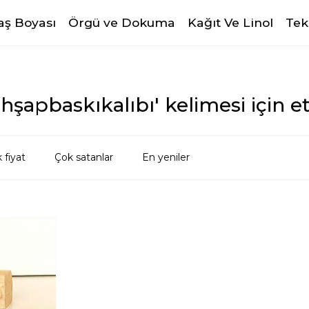
ş Boyası
Örgü ve Dokuma
Kağıt Ve Linol
Tek
hşapbaskıkalıbı' kelimesi için et
 fiyat
Çok satanlar
En yeniler