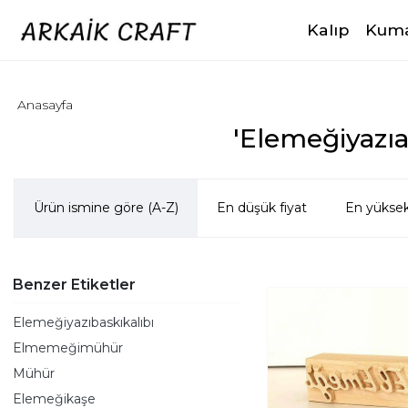
Kalıp
Kuma
Anasayfa
'Elemeğiyazıa
Ürün ismine göre (A-Z)
En düşük fiyat
En yüksek
Benzer Etiketler
Elemeğiyazıbaskıkalıbı
Elmemeğimühür
Mühür
Elemeğikaşe