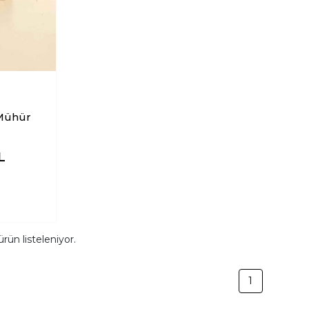
L
rün listeleniyor.
1