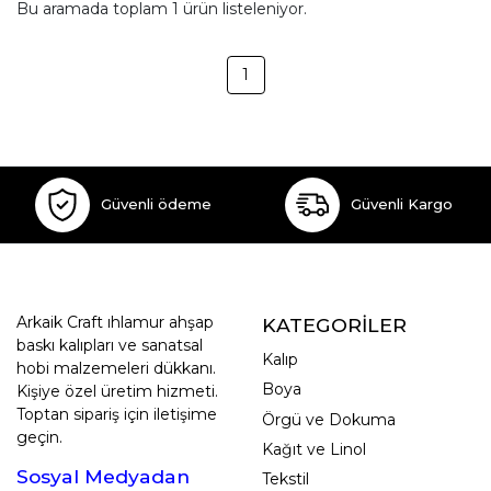
Bu aramada toplam
1
ürün listeleniyor.
1
Güvenli ödeme
Güvenli Kargo
Arkaik Craft ıhlamur ahşap
KATEGORİLER
baskı kalıpları ve sanatsal
Kalıp
hobi malzemeleri dükkanı.
Boya
Kişiye özel üretim hizmeti.
Toptan sipariş için iletişime
Örgü ve Dokuma
geçin.
Kağıt ve Linol
Sosyal Medyadan
Tekstil