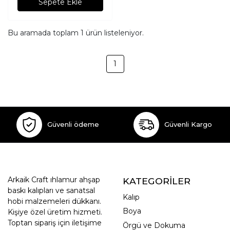
Sepete Ekle
Bu aramada toplam
1
ürün listeleniyor.
1
Güvenli ödeme
Güvenli Kargo
Arkaik Craft ıhlamur ahşap
KATEGORİLER
baskı kalıpları ve sanatsal
Kalıp
hobi malzemeleri dükkanı.
Boya
Kişiye özel üretim hizmeti.
Toptan sipariş için iletişime
Örgü ve Dokuma