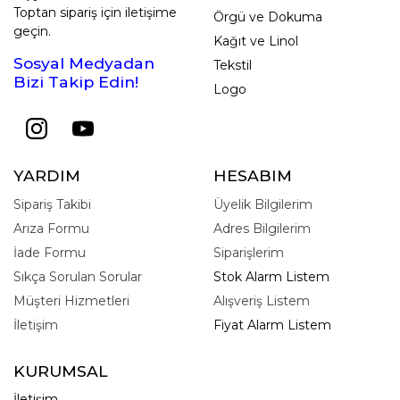
Toptan sipariş için iletişime
Örgü ve Dokuma
geçin.
Kağıt ve Linol
Sosyal Medyadan
Tekstil
Bizi Takip Edin!
Logo
YARDIM
HESABIM
Sipariş Takibi
Üyelik Bilgilerim
Arıza Formu
Adres Bilgilerim
İade Formu
Siparişlerim
Sıkça Sorulan Sorular
Stok Alarm Listem
Müşteri Hizmetleri
Alışveriş Listem
İletişim
Fiyat Alarm Listem
KURUMSAL
İletişim