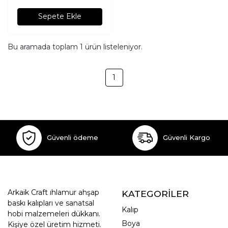
Sepete Ekle
Bu aramada toplam
1
ürün listeleniyor.
1
Güvenli ödeme
Güvenli Kargo
Arkaik Craft ıhlamur ahşap
KATEGORİLER
baskı kalıpları ve sanatsal
Kalıp
hobi malzemeleri dükkanı.
Boya
Kişiye özel üretim hizmeti.