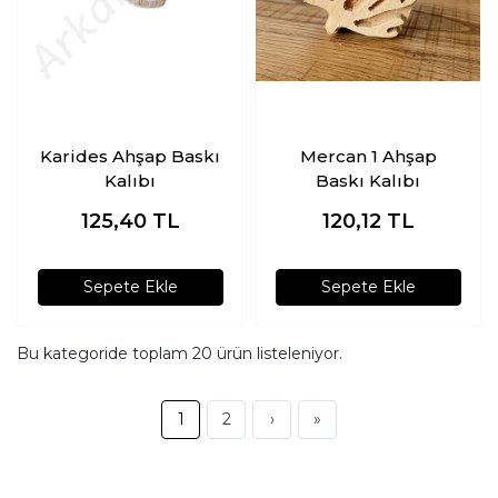
Karides Ahşap Baskı
Mercan 1 Ahşap
Kalıbı
Baskı Kalıbı
125,40
TL
120,12
TL
Sepete Ekle
Sepete Ekle
Bu kategoride toplam
20
ürün listeleniyor.
1
2
›
»