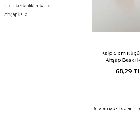
Çocuketkinliklerikalıbı
Ahşapkalıp
Kalp 5 cm Küçü
Ahşap Baskı K
68,29
T
Bu aramada toplam
1
ü