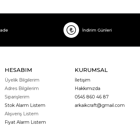
İade
İndirim Günleri
HESABIM
KURUMSAL
Üyelik Bilgilerim
İletişim
Adres Bilgilerim
Hakkımızda
Siparişlerim
0545 860 46 87
Stok Alarm Listem
arkaikcraft@gmail.com
Alışveriş Listem
Fiyat Alarm Listem