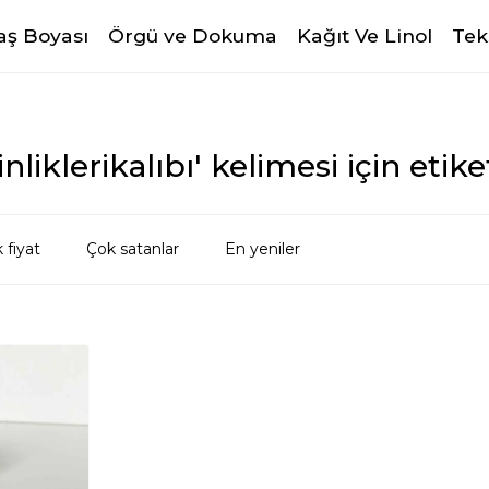
ş Boyası
Örgü ve Dokuma
Kağıt Ve Linol
Tek
liklerikalıbı' kelimesi için etik
 fiyat
Çok satanlar
En yeniler