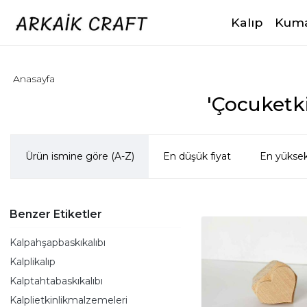
Kalıp
Kuma
Anasayfa
'Çocuketkin
Ürün ismine göre (A-Z)
En düşük fiyat
En yüksek
Benzer Etiketler
Kalpahşapbaskıkalıbı
Kalplikalıp
Kalptahtabaskıkalıbı
Kalplietkinlikmalzemeleri