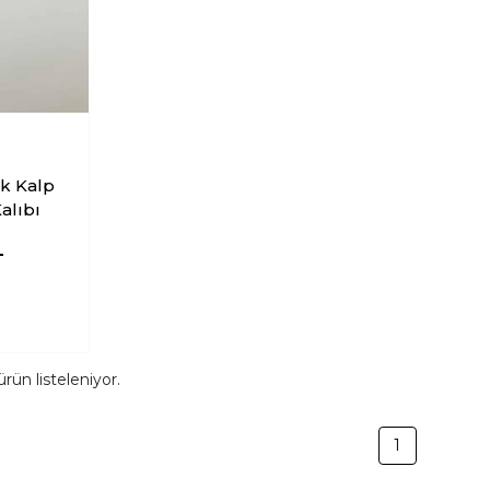
k Kalp
alıbı
L
rün listeleniyor.
1