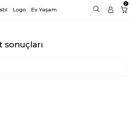
0
stil
Logo
Ev Yaşam
et sonuçları