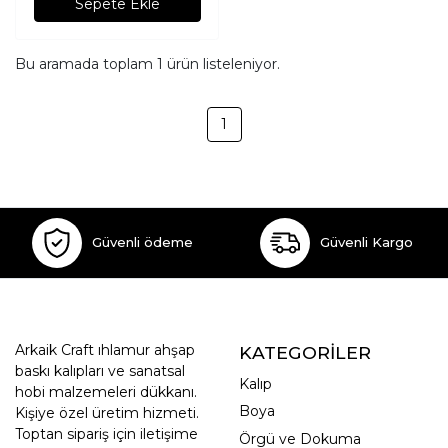
Sepete Ekle
Bu aramada toplam
1
ürün listeleniyor.
1
Güvenli ödeme
Güvenli Kargo
Arkaik Craft ıhlamur ahşap
KATEGORİLER
baskı kalıpları ve sanatsal
Kalıp
hobi malzemeleri dükkanı.
Boya
Kişiye özel üretim hizmeti.
Toptan sipariş için iletişime
Örgü ve Dokuma