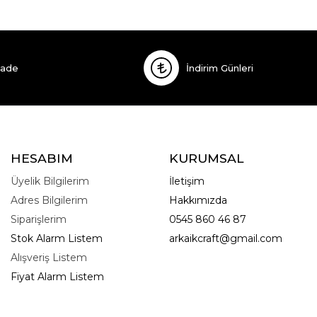
İade
İndirim Günleri
HESABIM
KURUMSAL
Üyelik Bilgilerim
İletişim
Adres Bilgilerim
Hakkımızda
Siparişlerim
0545 860 46 87
Stok Alarm Listem
arkaikcraft@gmail.com
Alışveriş Listem
Fiyat Alarm Listem