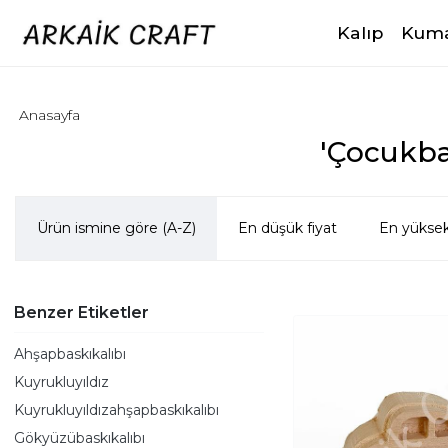
Kalıp
Kuma
Anasayfa
'Çocukbas
Ürün ismine göre (A-Z)
En düşük fiyat
En yüksek
Benzer Etiketler
Ahşapbaskıkalıbı
Kuyrukluyıldız
Kuyrukluyıldızahşapbaskıkalıbı
Gökyüzübaskıkalıbı