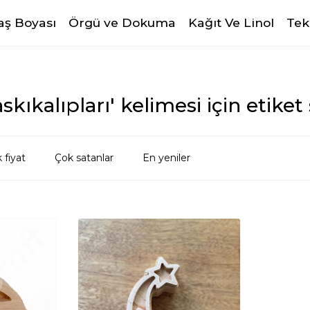
ş Boyası
Örgü ve Dokuma
Kağıt Ve Linol
Tek
kıkalıpları' kelimesi için etiket
 fiyat
Çok satanlar
En yeniler