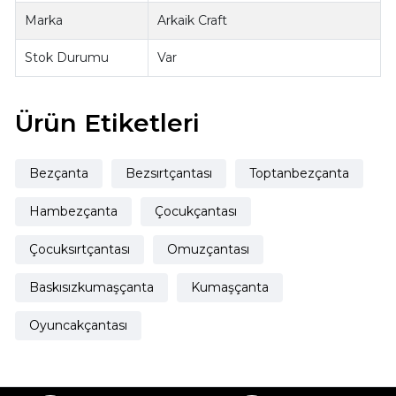
Marka
Arkaik Craft
Stok Durumu
Var
Ürün Etiketleri
Bezçanta
Bezsırtçantası
Toptanbezçanta
Hambezçanta
Çocukçantası
Çocuksırtçantası
Omuzçantası
Baskısızkumaşçanta
Kumaşçanta
Oyuncakçantası