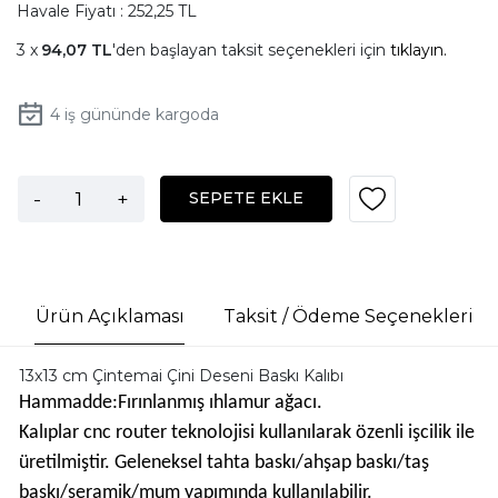
Havale Fiyatı : 252,25 TL
94,07 TL
'den başlayan taksit seçenekleri için
tıklayın.
4
iş gününde kargoda
-
+
SEPETE EKLE
Ürün Açıklaması
Taksit / Ödeme Seçenekleri
13x13 cm Çintemai Çini Deseni Baskı Kalıbı
Hammadde:Fırınlanmış ıhlamur ağacı.
Kalıplar cnc router teknolojisi kullanılarak özenli işcilik ile
üretilmiştir. Geleneksel tahta baskı/ahşap baskı/taş
baskı/seramik/mum yapımında kullanılabilir.