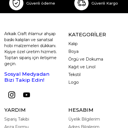
Güvenli ödeme
Güvenli Kargo
Arkaik Craft ıhlamur ahşap
KATEGORİLER
baskı kalıpları ve sanatsal
Kalıp
hobi malzemeleri dükkanı.
Boya
Kişiye özel üretim hizmeti.
Toptan sipariş için iletişime
Örgü ve Dokuma
geçin.
Kağıt ve Linol
Sosyal Medyadan
Tekstil
Bizi Takip Edin!
Logo
YARDIM
HESABIM
Sipariş Takibi
Üyelik Bilgilerim
Arıza Formu
Adres Bilgilerim