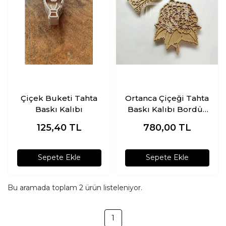
Çiçek Buketi Tahta
Ortanca Çiçeği Tahta
Baskı Kalıbı
Baskı Kalıbı Bordür
ve Çiçek Set
125,40
TL
780,00
TL
Sepete Ekle
Sepete Ekle
Bu aramada toplam
2
ürün listeleniyor.
1