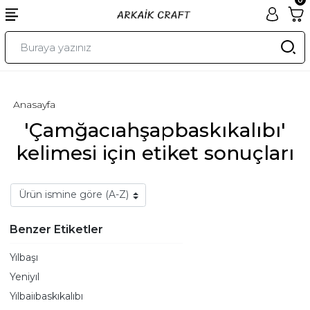
Anasayfa
'Çamğacıahşapbaskıkalıbı'
kelimesi için etiket sonuçları
Benzer Etiketler
Yılbaşı
Yeniyıl
Yılbaiıbaskıkalıbı