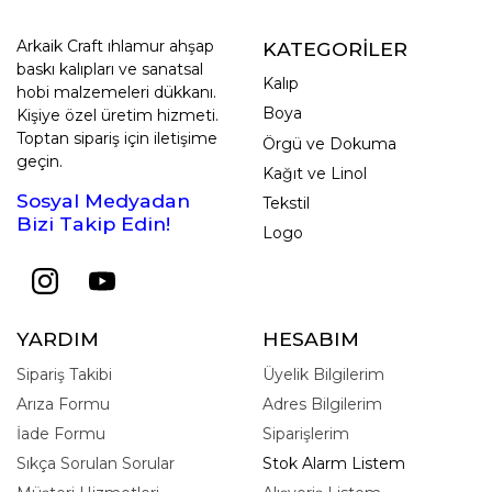
Arkaik Craft ıhlamur ahşap
KATEGORİLER
baskı kalıpları ve sanatsal
Kalıp
hobi malzemeleri dükkanı.
Boya
Kişiye özel üretim hizmeti.
Toptan sipariş için iletişime
Örgü ve Dokuma
geçin.
Kağıt ve Linol
Sosyal Medyadan
Tekstil
Bizi Takip Edin!
Logo
YARDIM
HESABIM
Sipariş Takibi
Üyelik Bilgilerim
Arıza Formu
Adres Bilgilerim
İade Formu
Siparişlerim
Sıkça Sorulan Sorular
Stok Alarm Listem