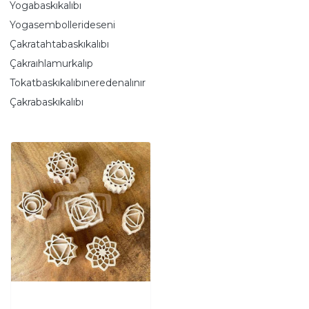
Yogabaskıkalıbı
Yogasembollerideseni
Çakratahtabaskıkalıbı
Çakraıhlamurkalıp
Tokatbaskıkalıbıneredenalınır
Çakrabaskıkalıbı