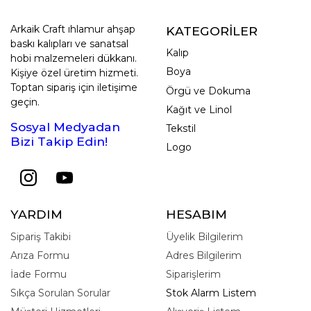
Arkaik Craft ıhlamur ahşap
KATEGORİLER
baskı kalıpları ve sanatsal
Kalıp
hobi malzemeleri dükkanı.
Boya
Kişiye özel üretim hizmeti.
Toptan sipariş için iletişime
Örgü ve Dokuma
geçin.
Kağıt ve Linol
Sosyal Medyadan
Tekstil
Bizi Takip Edin!
Logo
YARDIM
HESABIM
Sipariş Takibi
Üyelik Bilgilerim
Arıza Formu
Adres Bilgilerim
İade Formu
Siparişlerim
Sıkça Sorulan Sorular
Stok Alarm Listem