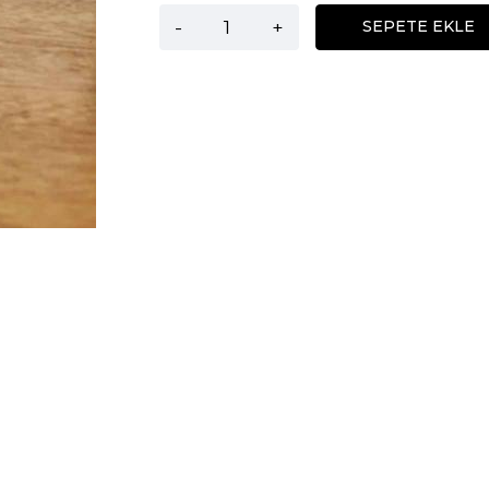
-
+
SEPETE EKLE