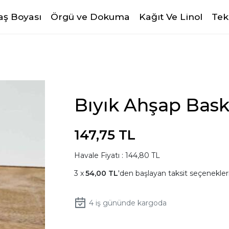
ş Boyası
Örgü ve Dokuma
Kağıt Ve Linol
Tek
Bıyık Ahşap Baskı
147,75 TL
Havale Fiyatı : 144,80 TL
54,00 TL
'den başlayan taksit seçenekleri
4
iş gününde kargoda