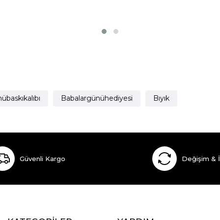
übaskıkalıbı
Babalargünühediyesi
Bıyık
Güvenli Kargo
Değişim & 