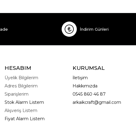
İade
İndirim Günleri
HESABIM
KURUMSAL
Üyelik Bilgilerim
İletişim
Adres Bilgilerim
Hakkımızda
Siparişlerim
0545 860 46 87
Stok Alarm Listem
arkaikcraft@gmail.com
Alışveriş Listem
Fiyat Alarm Listem