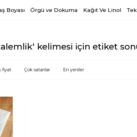
ş Boyası
Örgü ve Dokuma
Kağıt Ve Linol
Tek
alemlik' kelimesi için etiket son
 fiyat
Çok satanlar
En yeniler