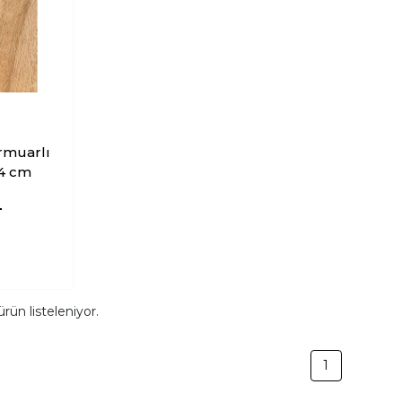
rmuarlı
14 cm
L
rün listeleniyor.
1