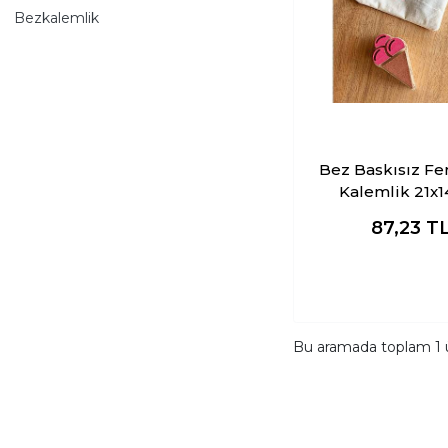
Bezkalemlik
Bez Baskısız Fe
Kalemlik 21x
87,23
T
Bu aramada toplam
1
ü