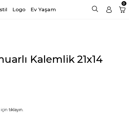
0
stil
Logo
Ev Yaşam
uarlı Kalemlik 21x14
 için
tıklayın.