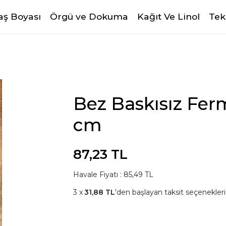
ş Boyası
Örgü ve Dokuma
Kağıt Ve Linol
Tek
Bez Baskısız Ferm
cm
87,23 TL
Havale Fiyatı : 85,49 TL
31,88 TL
'den başlayan taksit seçenekleri