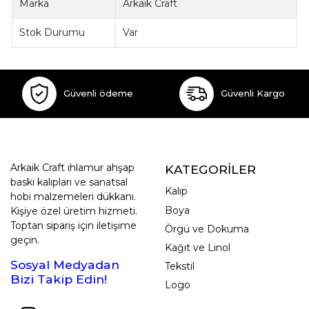
Marka
Arkaik Craft
Stok Durumu
Var
Güvenli ödeme
Güvenli Kargo
Arkaik Craft ıhlamur ahşap
KATEGORİLER
baskı kalıpları ve sanatsal
Kalıp
hobi malzemeleri dükkanı.
Boya
Kişiye özel üretim hizmeti.
Toptan sipariş için iletişime
Örgü ve Dokuma
geçin.
Kağıt ve Linol
Sosyal Medyadan
Tekstil
Bizi Takip Edin!
Logo