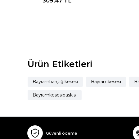
309,47
TL
Ürün Etiketleri
Bayramharçlığıkesesi
Bayramkesesi
Ba
Bayramkesesibaskısı
Güvenli ödeme