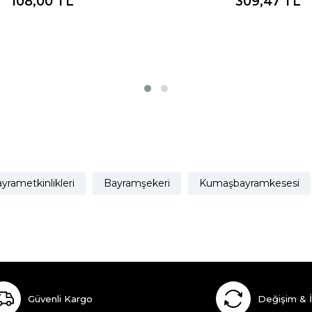
108,00
TL
309,47
TL
yrametkinlikleri
Bayramşekeri
Kumaşbayramkesesi
Güvenli Kargo
Değişim & 