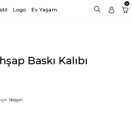
0
stil
Logo
Ev Yaşam
şap Baskı Kalıbı
 için
tıklayın.