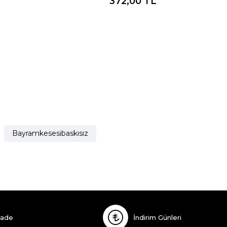
372,00
TL
Bayramkesesibaskısız
İade
İndirim Günleri