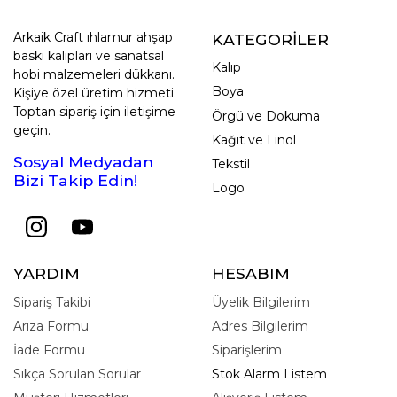
Arkaik Craft ıhlamur ahşap
KATEGORİLER
baskı kalıpları ve sanatsal
Kalıp
hobi malzemeleri dükkanı.
Boya
Kişiye özel üretim hizmeti.
Toptan sipariş için iletişime
Örgü ve Dokuma
geçin.
Kağıt ve Linol
Sosyal Medyadan
Tekstil
Bizi Takip Edin!
Logo
YARDIM
HESABIM
Sipariş Takibi
Üyelik Bilgilerim
Arıza Formu
Adres Bilgilerim
İade Formu
Siparişlerim
Sıkça Sorulan Sorular
Stok Alarm Listem