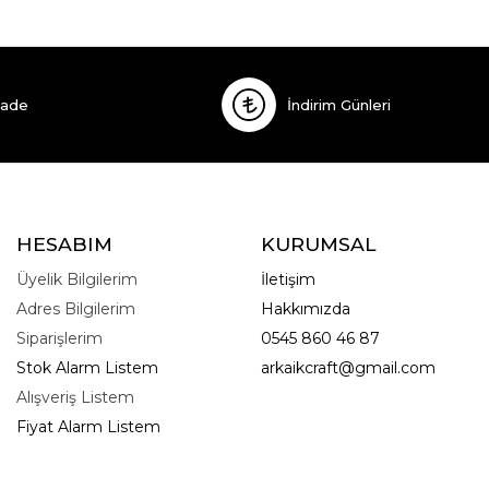
İade
İndirim Günleri
HESABIM
KURUMSAL
Üyelik Bilgilerim
İletişim
Adres Bilgilerim
Hakkımızda
Siparişlerim
0545 860 46 87
Stok Alarm Listem
arkaikcraft@gmail.com
Alışveriş Listem
Fiyat Alarm Listem