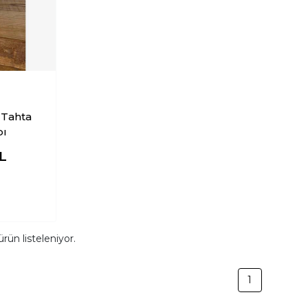
 Tahta
bı
L
rün listeleniyor.
1