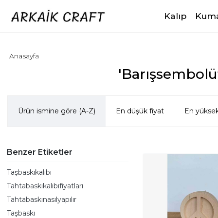
Kalıp
Kuma
Anasayfa
'Barışsembolüt
Ürün ismine göre (A-Z)
En düşük fiyat
En yüksek
Benzer Etiketler
Taşbaskıkalıbı
Tahtabaskıkalıbıfiyatları
Tahtabaskınasılyapılır
Taşbaskı