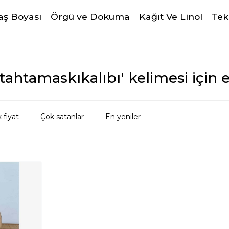
ş Boyası
Örgü ve Dokuma
Kağıt Ve Linol
Tek
ahtamaskıkalıbı' kelimesi için e
 fiyat
Çok satanlar
En yeniler