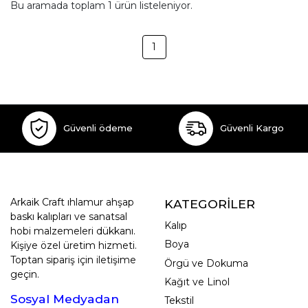
Bu aramada toplam
1
ürün listeleniyor.
1
Güvenli ödeme
Güvenli Kargo
Arkaik Craft ıhlamur ahşap
KATEGORİLER
baskı kalıpları ve sanatsal
Kalıp
hobi malzemeleri dükkanı.
Boya
Kişiye özel üretim hizmeti.
Toptan sipariş için iletişime
Örgü ve Dokuma
geçin.
Kağıt ve Linol
Sosyal Medyadan
Tekstil