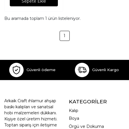
Sepete Ekle
Bu aramada toplam
1
ürün listeleniyor.
1
Güvenli ödeme
Güvenli Kargo
Arkaik Craft ıhlamur ahşap
KATEGORİLER
baskı kalıpları ve sanatsal
Kalıp
hobi malzemeleri dükkanı.
Boya
Kişiye özel üretim hizmeti.
Toptan sipariş için iletişime
Örgü ve Dokuma