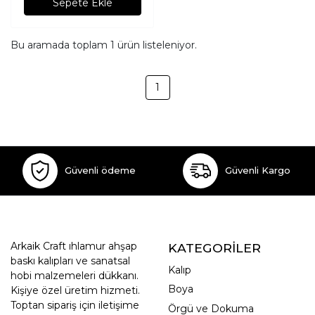
Sepete Ekle
Bu aramada toplam
1
ürün listeleniyor.
1
Güvenli ödeme
Güvenli Kargo
Arkaik Craft ıhlamur ahşap
KATEGORİLER
baskı kalıpları ve sanatsal
Kalıp
hobi malzemeleri dükkanı.
Boya
Kişiye özel üretim hizmeti.
Toptan sipariş için iletişime
Örgü ve Dokuma