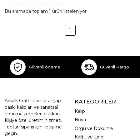
Bu aramada toplam
1
ürün listeleniyor.
1
Güvenli ödeme
Güvenli Kargo
Arkaik Craft ıhlamur ahşap
KATEGORİLER
baskı kalıpları ve sanatsal
Kalıp
hobi malzemeleri dükkanı.
Boya
Kişiye özel üretim hizmeti.
Toptan sipariş için iletişime
Örgü ve Dokuma
geçin.
Kağıt ve Linol