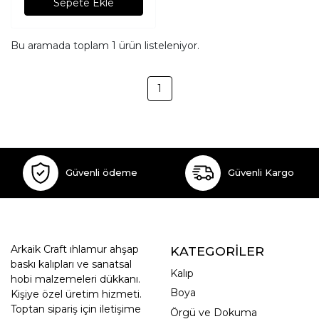
Sepete Ekle
Bu aramada toplam
1
ürün listeleniyor.
1
Güvenli ödeme
Güvenli Kargo
Arkaik Craft ıhlamur ahşap
KATEGORİLER
baskı kalıpları ve sanatsal
Kalıp
hobi malzemeleri dükkanı.
Boya
Kişiye özel üretim hizmeti.
Toptan sipariş için iletişime
Örgü ve Dokuma