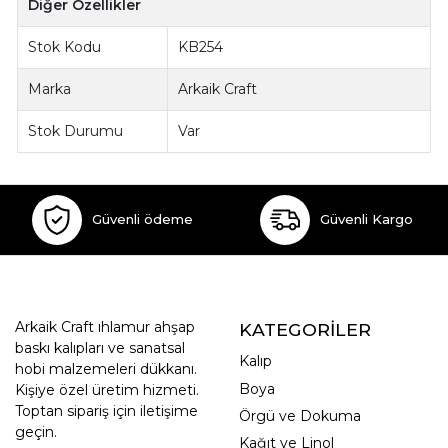
Diğer Özellikler
Stok Kodu
KB254
Marka
Arkaik Craft
Stok Durumu
Var
Güvenli ödeme
Güvenli Kargo
Arkaik Craft ıhlamur ahşap
KATEGORİLER
baskı kalıpları ve sanatsal
Kalıp
hobi malzemeleri dükkanı.
Boya
Kişiye özel üretim hizmeti.
Toptan sipariş için iletişime
Örgü ve Dokuma
geçin.
Kağıt ve Linol