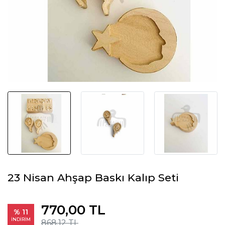
23 Nisan Ahşap Baskı Kalıp Seti
770,00 TL
% 11
İNDİRİM
868,12 TL