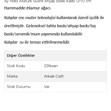
Ay Yıldız Atatürk Slüetli Ahşap Baskı Kalıbı 12*10 cm
Hammadde:ıhlamur ağacı.
Kalıplar cnc router teknolojisi kullanılarak özenli işcilik ile
üretilmiştir. Geleneksel tahta baskı/ahşap baskı/taş
baskı/seramik/mum yapımında kullanılabilir.
Kalıplar su ile temas ettirilmemelidir.
Diğer Özellikler
Stok Kodu
23Nisan
Marka
Arkaik Craft
Stok Durumu
Var