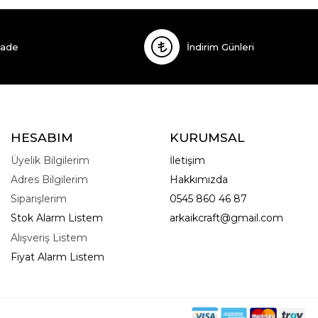
İade
İndirim Günleri
HESABIM
KURUMSAL
Üyelik Bilgilerim
İletişim
Adres Bilgilerim
Hakkımızda
Siparişlerim
0545 860 46 87
Stok Alarm Listem
arkaikcraft@gmail.com
Alışveriş Listem
Fiyat Alarm Listem