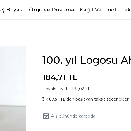
ş Boyası
Örgü ve Dokuma
Kağıt Ve Linol
Tek
100. yıl Logosu A
184,71 TL
Havale Fiyatı : 181,02 TL
67,51 TL
'den başlayan taksit seçenekleri 
4
iş gününde kargoda