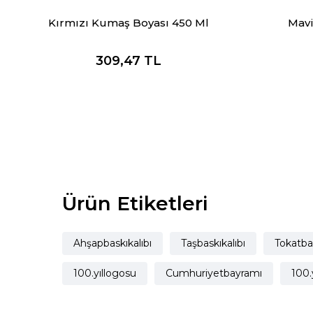
Kırmızı Kumaş Boyası 450 Ml
Mavi
309,47
TL
Ürün Etiketleri
Ahşapbaskıkalıbı
Taşbaskıkalıbı
Tokatbas
100.yıllogosu
Cumhuriyetbayramı
100.y