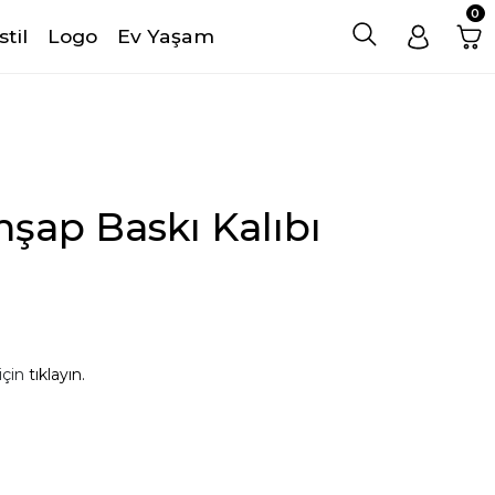
0
stil
Logo
Ev Yaşam
hşap Baskı Kalıbı
için
tıklayın.